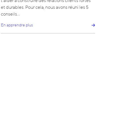
t’aider à construire des relations clients fortes
et durables. Pour cela, nous avons réuni les 5
conseils…
En apprendre plus