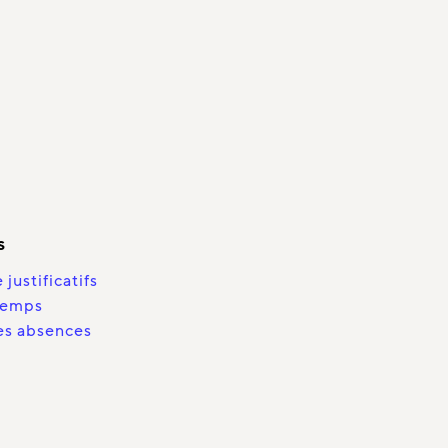
s
justificatifs
 temps
es absences