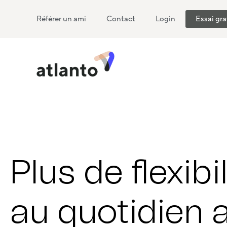
Référer un ami
Contact
Login
Essai gra
Plus de flexibil
au quotidien 