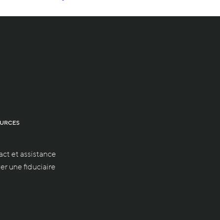
URCES
ct et assistance
er une fiduciaire