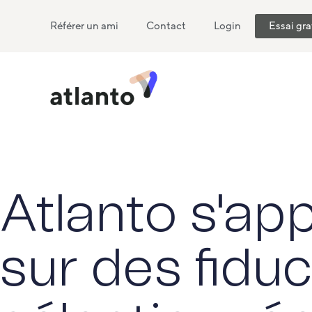
Référer un ami
Contact
Login
Essai gra
Atlanto s'ap
sur des fiduc