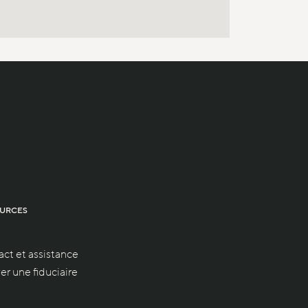
URCES
ct et assistance
er une fiduciaire