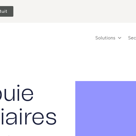
tuit
Solutions
Sec
puie
iaires