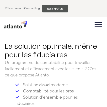
Référer un ami
Contact
Login
Essai gratuit
La solution optimale, même
pour les fiduciaires
Un programme de comptabilité pour travailler
facilement et efficacement avec les clients ? C’est
ce que propose Atlanto.
Solution
cloud
moderne
Comptabilité
pour les
pros
Solution d’ensemble
pour les
fiduciaires