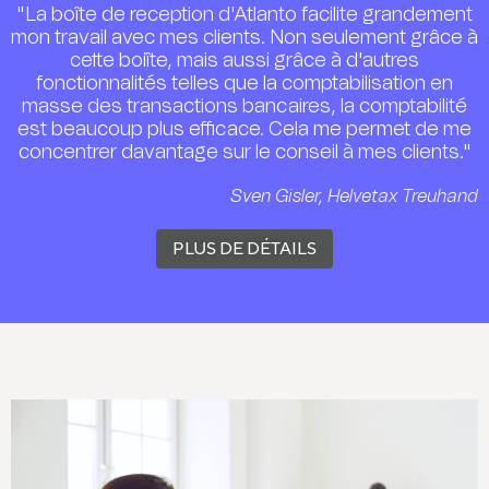
"La boîte de reception d'Atlanto facilite grandement
mon travail avec mes clients. Non seulement grâce à
cette boiîte, mais aussi grâce à d'autres
fonctionnalités telles que la comptabilisation en
masse des transactions bancaires, la comptabilité
est beaucoup plus efficace. Cela me permet de me
concentrer davantage sur le conseil à mes clients."
Sven Gisler, Helvetax Treuhand
PLUS DE DÉTAILS