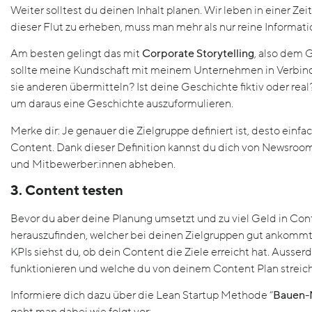
Weiter solltest du deinen Inhalt planen. Wir leben in einer Zeit
dieser Flut zu erheben, muss man mehr als nur reine Informa
Am besten gelingt das mit
Corporate Storytelling
, also dem 
sollte meine Kundschaft mit meinem Unternehmen in Verbind
sie anderen übermitteln? Ist deine Geschichte fiktiv oder real
um daraus eine Geschichte auszuformulieren.
Merke dir: Je genauer die Zielgruppe definiert ist, desto einf
Content. Dank dieser Definition kannst du dich von Newsro
und Mitbewerber:innen abheben.
3. Content testen
Bevor du aber deine Planung umsetzt und zu viel Geld in Conte
herauszufinden, welcher bei deinen Zielgruppen gut ankommt
KPIs siehst du, ob dein Content die Ziele erreicht hat. Aus
funktionieren und welche du von deinem Content Plan streic
Informiere dich dazu über die Lean Startup Methode “
Bauen-