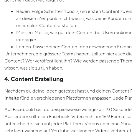
geht man dabei wie folgt vor:
Bauen: Folge Schritten 1 und 2, um ersten Content zu erst
an diesem Zeitpunkt nicht weisst, was deine Kunden und
minimalen Content erstellen.
Messen: Messe, wie gut dein Content bei Usern ankomm
interagiert.
Lernen: Passe deinen Content den gewonnenen Erkenntn
Unternehmen, die grössere Teams haben, sollten hier auch die
Content? Wer veröffentlicht ihn? Wie werden passende Them
wissen, was sie zu tun haben.
4. Content Erstellung
Nachdem du deine Ideen getestet hast und deinen Content P
Inhalte
für die verschiedenen Plattformen anpassen. Jede Plat
Auf Facebook hast du beispielsweise weniger als 2.0 Sekunde
Ausserdem sollte ein Facebook-Video nicht im 16:9 Format se
unterscheidet sich auf jeder Plattform. Videos über eine Minu
sehr lang, während auf YouTube viel längere Videos verbreite