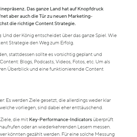
nlinepräsenz. Das ganze Land hat auf Knopfdruck
fnet aber auch die Tür zu neuen Marketing-
hst die richtige Content Strategie.
g.
Und der König entscheidet über das ganze Spiel. Wie
ent Strategie den Weg zum Erfolg.
en, stattdessen sollte es vorsichtig geplant und
Content: Blogs, Podcasts, Videos, Fotos, etc. Um als
aren Überblick und eine funktionierende Content
Es werden Ziele gesetzt, die allerdings weder klar
welche vorliegen, sind dabei eher enttäuschend.
iele, die mit
Key-Performance-Indicators
überprüft
enaufrufen oder an wiederkehrenden Lesern messen.
wer könnten gezählt werden. Für eine solche Messung