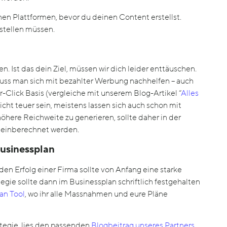
en Plattformen, bevor du deinen Content erstellst.
stellen müssen.
en. Ist das dein Ziel, müssen wir dich leider enttäuschen.
 muss man sich mit bezahlter Werbung nachhelfen – auch
-Click Basis (vergleiche mit unserem Blog-Artikel “
Alles
nicht teuer sein, meistens lassen sich auch schon mit
here Reichweite zu generieren, sollte daher in der
 einberechnet werden.
Businessplan
den Erfolg einer Firma sollte von Anfang eine starke
egie sollte dann im Businessplan schriftlich festgehalten
an Tool
, wo ihr alle Massnahmen und eure Pläne
ategie, lies den passenden
Blogbeitrag unseres Partners