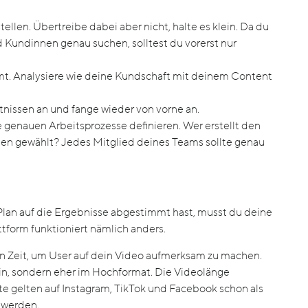
ellen. Übertreibe dabei aber nicht, halte es klein. Da du
 Kundinnen genau suchen, solltest du vorerst nur
t. Analysiere wie deine Kundschaft mit deinem Content
issen an und fange wieder von vorne an.
 genauen Arbeitsprozesse definieren. Wer erstellt den
en gewählt? Jedes Mitglied deines Teams sollte genau
lan auf die Ergebnisse abgestimmt hast, musst du deine
tform funktioniert nämlich anders.
n Zeit, um User auf dein Video aufmerksam zu machen.
in, sondern eher im Hochformat. Die Videolänge
te gelten auf Instagram, TikTok und Facebook schon als
t werden.