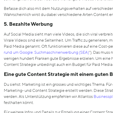
Befasse dich also mit dem Nutzungsverhalten auf verschieden
Wahrscheinlich wirst du dabei verschiedene Arten Content er
5. Bezahlte Werbung
Auf Social Media sieht man viele Videos, die sich viral verbreit
Virale Videos sind eine Seltenheit. Um Traffic zu generieren,
Paid Media genannt. Oft funktionieren diese auf eine Cost-per
rund um Google: Suchmaschinenwerbung (SEA)
“). Das muss 
wenigen hundert Franken gute Ergebnisse erzielen. Um eine hö
Content Strategie unbedingt auch ein Budget für Paid Media
Eine gute Content Strategie mit einem guten 
Du siehst: Marketing ist ein grosses und wichtiges Thema. Für 
Marketing- und Content Strategie erstellt werden. Diese Strat
werden. Als Unterstützung empfehlen wir Atlantos
Businesspl
festhalten könnt.
Für weitere Infos und Details zur Erstellung einer Content Str