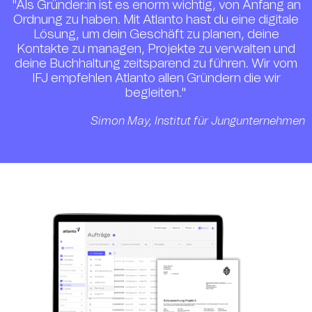
"Als Gründer:in ist es enorm wichtig, von Anfang an
Ordnung zu haben. Mit Atlanto hast du eine digitale
Lösung, um dein Geschäft zu planen, deine
Kontakte zu managen, Projekte zu verwalten und
deine Buchhaltung zeitsparend zu führen. Wir vom
IFJ empfehlen Atlanto allen Gründern die wir
begleiten."
Simon May, Institut für Jungunternehmen