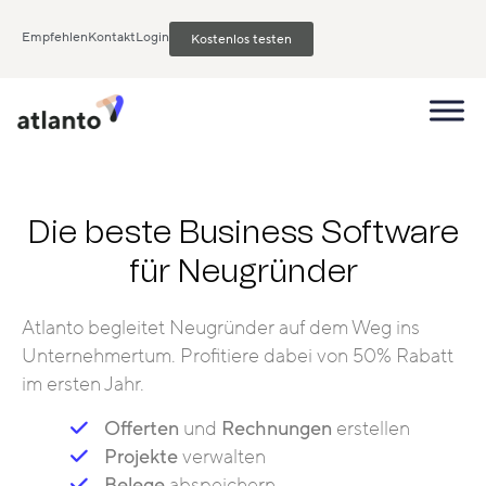
Empfehlen
Kontakt
Login
Kostenlos testen
Die beste Business Software
für Neugründer
Atlanto begleitet Neugründer auf dem Weg ins
Unternehmertum. Profitiere dabei von 50% Rabatt
im ersten Jahr.
Offerten
und
Rechnungen
erstellen
Projekte
verwalten
Belege
abspeichern