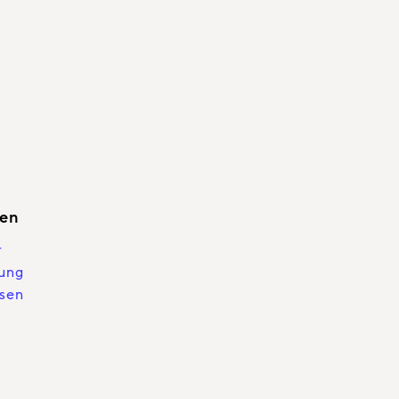
nen
r
sung
sen