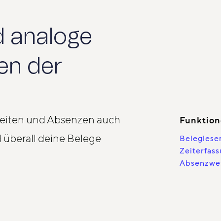
 analoge
en der
Zeiten und Absenzen auch
Funktio
 überall deine Belege
Beleglese
Zeiterfas
Absenzwe