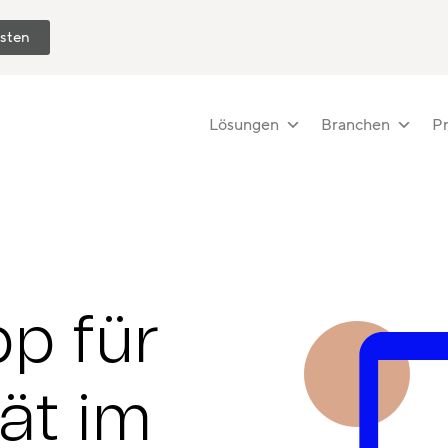
esten
Lösungen
Branchen
Pr
pp für
tät im