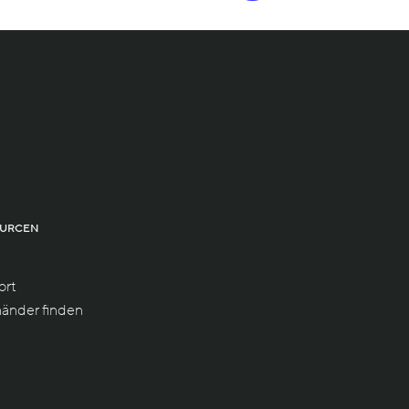
OURCEN
ort
händer finden