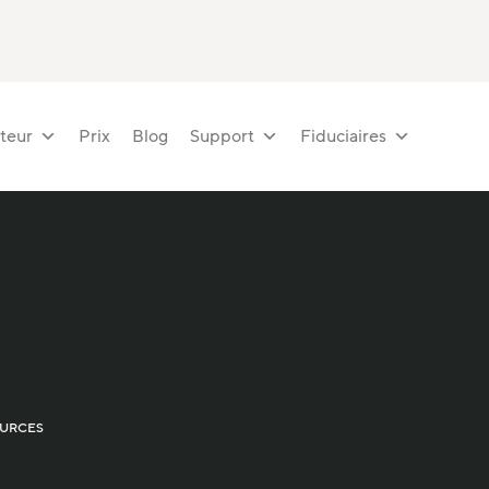
teur
Prix
Blog
Support
Fiduciaires
URCES