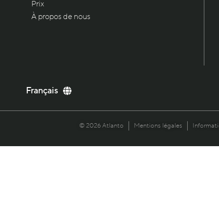
Prix
À propos de nous
English
Français
Deutsch
Italiano
© 2026 Atlanto
Mentions légales
Informati