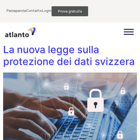
Passaparola
Contatto
Login
Prova gratuita
La nuova legge sulla
protezione dei dati svizzera