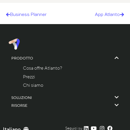
Business Planner
App Atlanto
PRODOTTO
Cosa offre Atlanto?
Prezzi
Chi siamo
SOLUZIONI
RISORSE
Seguici su
English
Italiano