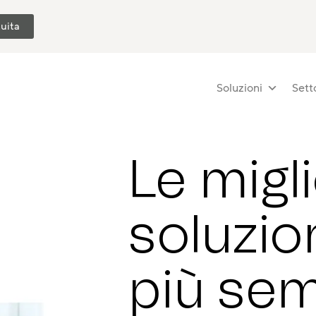
uita
Soluzioni
Sett
Le migli
soluzio
più sem