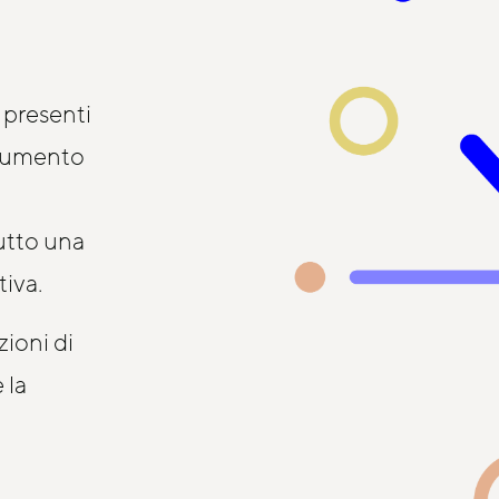
e presenti
trumento
utto una
tiva.
zioni di
 la