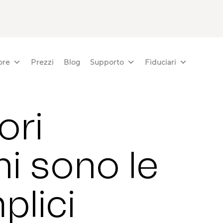
ore
Prezzi
Blog
Supporto
Fiduciari
ori
ni sono le
plici