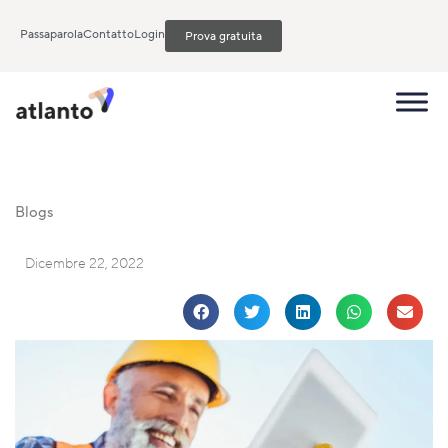
Passaparola
Contatto
Login
Prova gratuita
Blogs
Dicembre 22, 2022