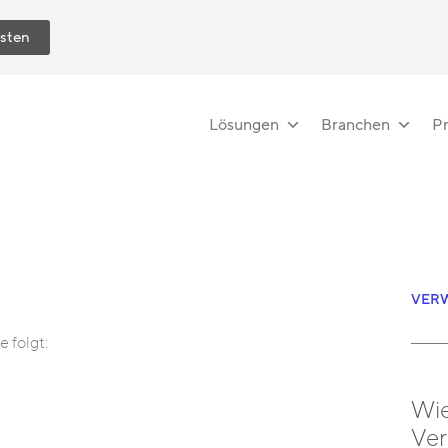
esten
Lösungen
Branchen
Pr
VERW
 folgt:
Wie
Ver