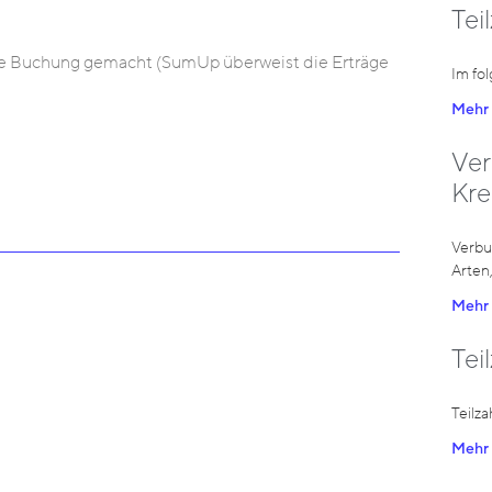
Tei
de Buchung gemacht (SumUp überweist die Erträge
Im fo
Mehr 
Ve
Kre
Verbu
Arten
Mehr 
Tei
Teilz
Mehr 