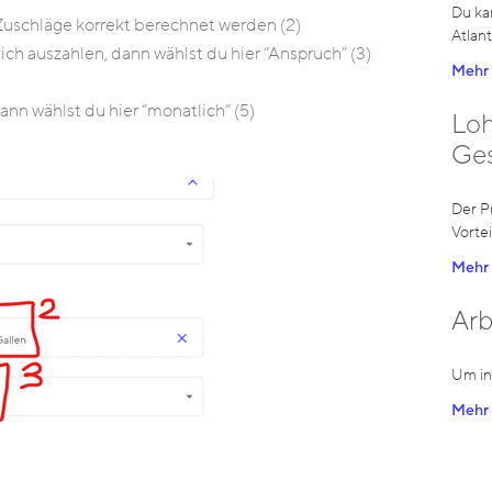
Du ka
Zuschläge korrekt berechnet werden (2)
Atlan
ch auszahlen, dann wählst du hier “Anspruch” (3)
Mehr 
nn wählst du hier “monatlich” (5)
Loh
Ge
Der P
Vortei
Mehr 
Arb
Um in
Mehr 