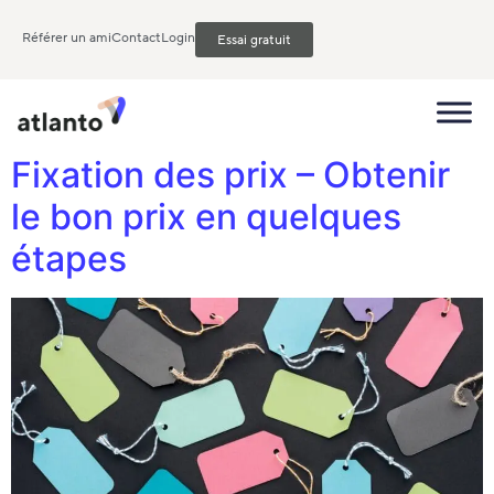
Référer un ami
Contact
Login
Essai gratuit
Fixation des prix – Obtenir
le bon prix en quelques
étapes