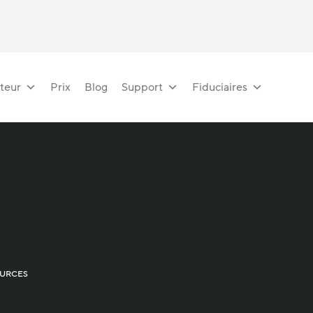
teur
Prix
Blog
Support
Fiduciaires
URCES