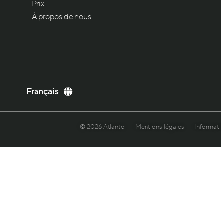
Prix
À propos de nous
English
Français
Deutsch
Italiano
© 2026 Atlanto
Mentions légales
Informati