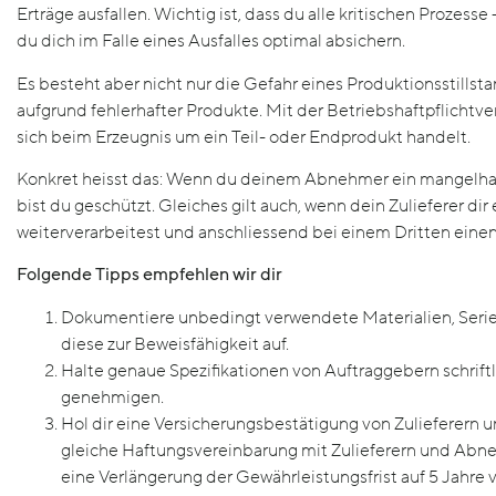
Erträge ausfallen. Wichtig ist, dass du alle kritischen Prozess
du dich im Falle eines Ausfalles optimal absichern.
Es besteht aber nicht nur die Gefahr eines Produktionsstill
aufgrund fehlerhafter Produkte. Mit der Betriebshaftpflichtve
sich beim Erzeugnis um ein Teil- oder Endprodukt handelt.
Konkret heisst das: Wenn du deinem Abnehmer ein mangelhaft
bist du geschützt. Gleiches gilt auch, wenn dein Zulieferer di
weiterverarbeitest und anschliessend bei einem Dritten eine
Folgende Tipps empfehlen wir dir
Dokumentiere unbedingt verwendete Materialien, Serie
diese zur Beweisfähigkeit auf.
Halte genaue Spezifikationen von Auftraggebern schrif
genehmigen.
Hol dir eine Versicherungsbestätigung von Zulieferern u
gleiche Haftungsvereinbarung mit Zulieferern und Abn
eine Verlängerung der Gewährleistungsfrist auf 5 Jahre v