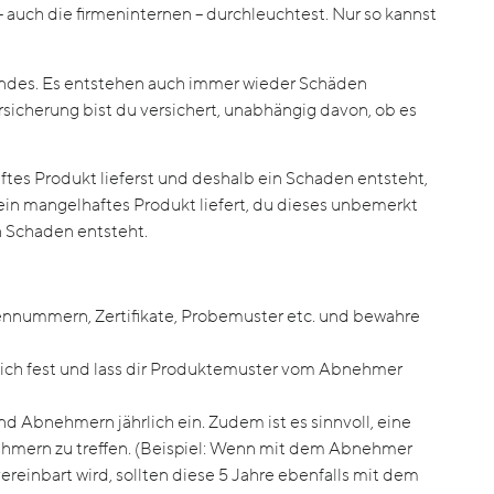
e – auch die firmeninternen – durchleuchtest. Nur so kannst
standes. Es entstehen auch immer wieder Schäden
rsicherung bist du versichert, unabhängig davon, ob es
es Produkt lieferst und deshalb ein Schaden entsteht,
r ein mangelhaftes Produkt liefert, du dieses unbemerkt
n Schaden entsteht.
nnummern, Zertifikate, Probemuster etc. und bewahre
tlich fest und lass dir Produktemuster vom Abnehmer
nd Abnehmern jährlich ein. Zudem ist es sinnvoll, eine
ehmern zu treffen. (Beispiel: Wenn mit dem Abnehmer
ereinbart wird, sollten diese 5 Jahre ebenfalls mit dem