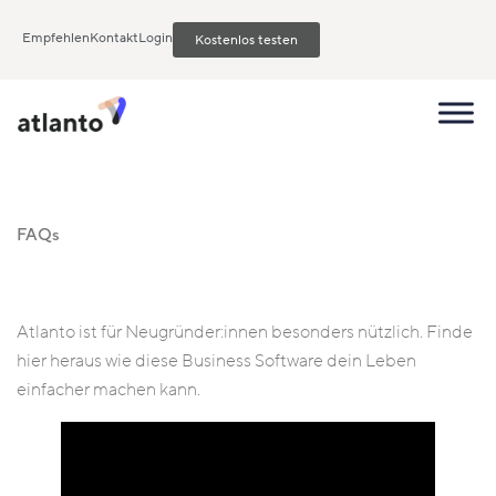
Empfehlen
Kontakt
Login
Kostenlos testen
FAQs
Atlanto ist für Neugründer:innen besonders nützlich. Finde
hier heraus wie diese Business Software dein Leben
einfacher machen kann.